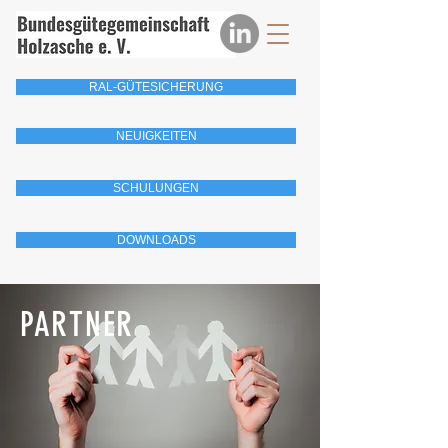
RAL-GÜTESICHERUNG
NEUIGKEITEN
SCHULUNGEN
DOWNLOADS
PARTNER