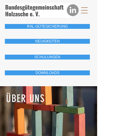
RAL-GÜTESICHERUNG
NEUIGKEITEN
SCHULUNGEN
DOWNLOADS
ÜBER UNS