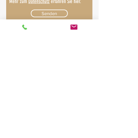
Mehr
zum
Datenschutz
erfahren Sie hier.
Senden
ÜBER UNS
Die Bundesgütegemeinschaft
Holzasche e. V. widmet sich den
unterschiedlichsten Aspekten rund
um das Thema Holz- und
Pflanzenasche. Für unsere Mitglieder
sammeln wir aktuelle Informationen
und bieten ein breites Netzwerk zum
Erfahrungsaustausch.
Impressum
Datenschutz
FAQ